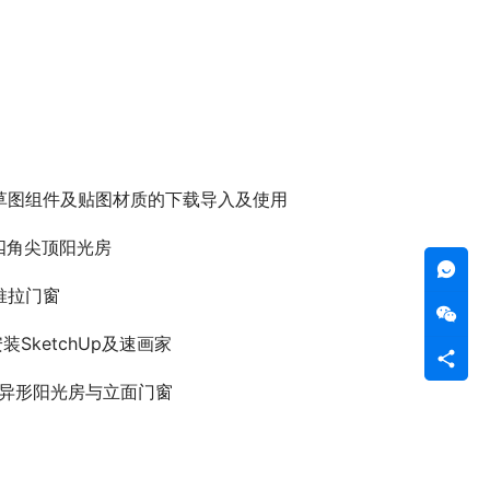
.草图组件及贴图材质的下载导入及使用
.四角尖顶阳光房
.推拉门窗
安装SketchUp及速画家
9.异形阳光房与立面门窗