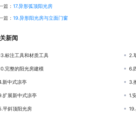
一篇：
17.异形弧顶阳光房
一篇：
19.异形阳光房与立面门窗
关新闻
13.标注工具和材质工具
2
10.完整的阳光房建模
6
4.新中式凉亭
3
9.扩展新中式凉亭
1.
5.平斜顶阳光房
1