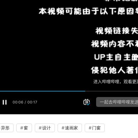
异形
窗
设计
速画家
门窗